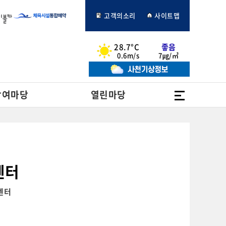
고객의소리
사이트맵
28.7°C
좋음
0.6m/s
7㎍/㎥
전체메뉴
참여마당
열린마당
센터
센터