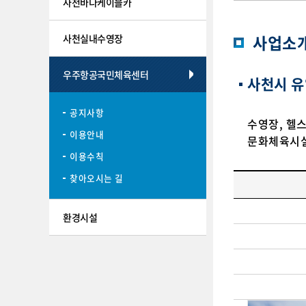
사천바다케이블카
사업소
사천실내수영장
우주항공국민체육센터
사천시 유
공지사항
수영장, 헬스
이용안내
문화체육시
이용수칙
찾아오시는 길
환경시설