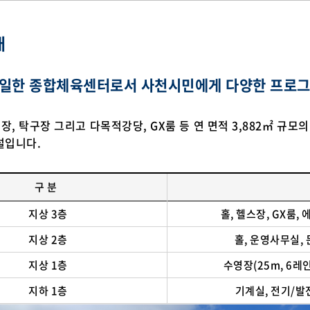
개
일한 종합체육센터로서 사천시민에게 다양한 프로그
장, 탁구장 그리고 다목적강당, GX룸 등 연 면적 3,882㎡ 규
설입니다.
구 분
지상 3층
홀, 헬스장, GX룸,
지상 2층
홀, 운영사무실,
지상 1층
수영장(25m, 6레인
지하 1층
기계실, 전기/발