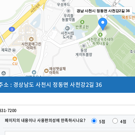
경남 사천시 정동면 사천강2길 36
주소 :
경상남도 사천시 정동면 사천강2길 36
831-7200
페이지의 내용이나 사용편의성에 만족하시나요?
5점
4점
한줄