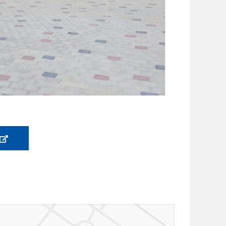
(새
창
이
열
립
니
다)