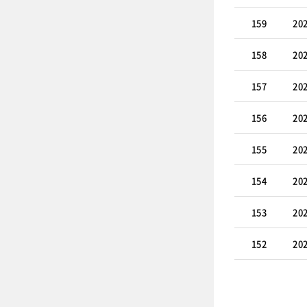
159
20
158
20
157
20
156
20
155
20
154
20
153
20
152
20