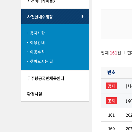
사천바다케이블카
사천실내수영장
공지사항
이용안내
이용수칙
전체
161
건
현
찾아오시는 길
번호
우주항공국민체육센터
공지
[체
환경시설
공지
(
161
20
160
20