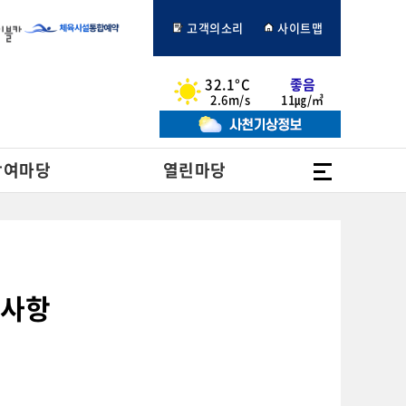
고객의소리
사이트맵
32.1°C
좋음
2.6m/s
11㎍/㎥
전체메뉴
참여마당
열린마당
지사항
항