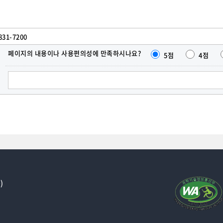
831-7200
페이지의 내용이나 사용편의성에 만족하시나요?
5점
4점
한줄
의견
달기
)