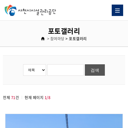
포토갤러리
> 참여마당
> 포토갤러리
전체
71
건
현재 페이지
1/8