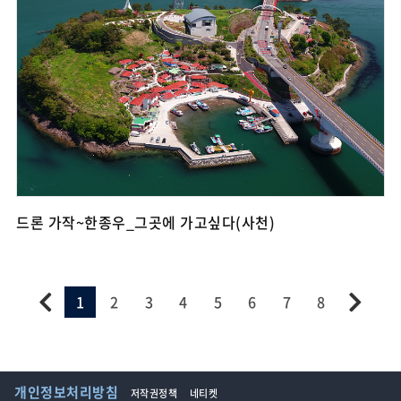
드론 가작~한종우_그곳에 가고싶다(사천)
1
2
3
4
5
6
7
8
개인정보처리방침
저작권정책
네티켓