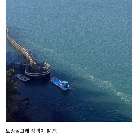
토종돌고래 상괭이 발견!