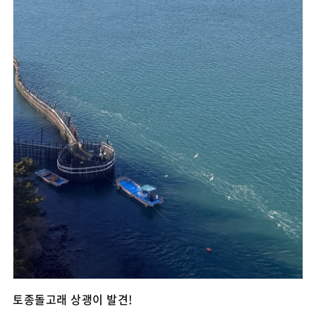
토종돌고래 상괭이 발견!