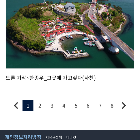
드론 가작~한종우_그곳에 가고싶다(사천)
1
2
3
4
5
6
7
8
개인정보처리방침
저작권정책
네티켓