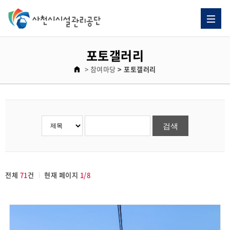
포토갤러리
> 참여마당
> 포토갤러리
전체
71
건
현재 페이지
1/8